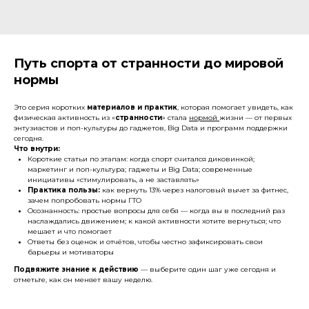
Путь спорта от странности до мировой
нормы
Это серия коротких
материалов и практик
, которая помогает увидеть, как
физическая активность из «
странности
» стала
нормой
жизни — от первых
энтузиастов и поп-культуры до гаджетов, Big Data и программ поддержки
сегодня.
Что внутри:
Короткие статьи по этапам: когда спорт считался диковинкой;
маркетинг и поп-культура; гаджеты и Big Data; современные
инициативы «стимулировать, а не заставлять»
Практика пользы:
как вернуть 13% через налоговый вычет за фитнес,
зачем попробовать нормы ГТО
Осознанность: простые вопросы для себя — когда вы в последний раз
наслаждались движением; к какой активности хотите вернуться; что
мешает и что помогает
Ответы без оценок и отчётов, чтобы честно зафиксировать свои
барьеры и мотиваторы
Подвяжите знание к действию
— выберите один шаг уже сегодня и
отметьте, как он меняет вашу неделю.