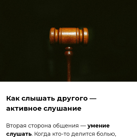
Как слышать другого —
активное слушание
Вторая сторона общения —
умение
слушать
. Когда кто-то делится болью,